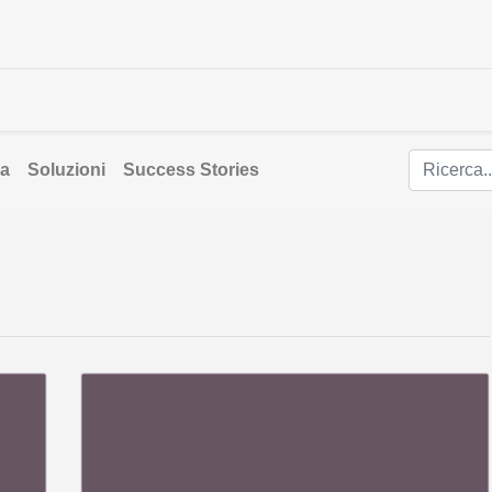
e Lavoriamo
Solutions
Packs
Roles
Ec
da
Soluzioni
Success Stories