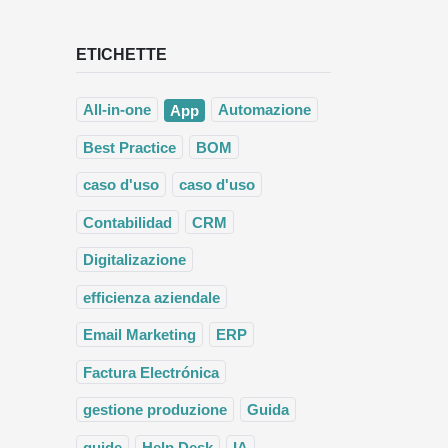
ETICHETTE
All-in-one
App
Automazione
Best Practice
BOM
caso d'uso
caso d'uso
Contabilidad
CRM
Digitalizazione
efficienza aziendale
Email Marketing
ERP
Factura Electrónica
gestione produzione
Guida
guide
Help Desk
IA