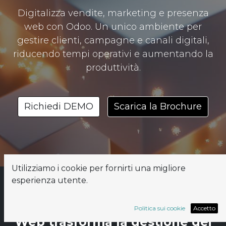
Digitalizza vendite, marketing e presenza
web con Odoo. Un unico ambiente per
gestire clienti, campagne e canali digitali,
riducendo tempi operativi e aumentando la
produttività.
Scarica la Brochure
Richiedi DEMO
Utilizziamo i cookie per fornirti una migliore
esperienza utente.
Il pacchetto Rapsodoo Lead &
Politica sui cookie
Accetto
Web trasforma la gestione dei