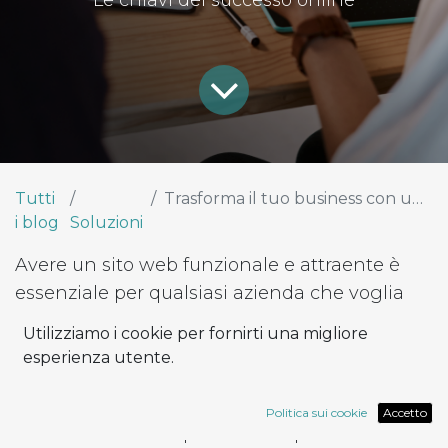
Le chiavi del successo online
Tutti
Trasforma il tuo business con un sito web funzionale e adattabile
i blog
Soluzioni
Avere un sito web funzionale e attraente è
essenziale per qualsiasi azienda che voglia
prosperare nell'ambiente digitale. Un sito web
Utilizziamo i cookie per fornirti una migliore
non serve solo come biglietto da visita
esperienza utente.
digitale, ma è anche un potente strumento
per attrarre, fidelizzare e convertire i visitatori
Politica sui cookie
Accetto
in clienti. Noi di Rapsodoo comprendiamo