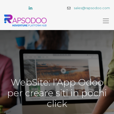
sales@rapsodoo.com
WebSite: l’App Odoo
per creare siti in pochi
click