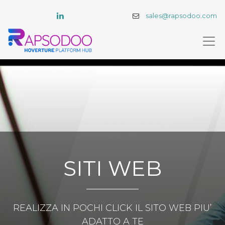
sales@rapsodoo.com
SITI WEB
REALIZZA IN POCHI CLICK IL SITO WEB PIU’
ADATTO A TE