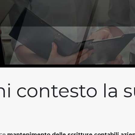
i contesto la s
ace
mantenimento delle scritture contabili azien