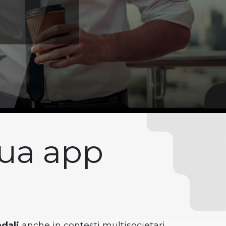
ua app​
dali
anche in contesti multisocietari,