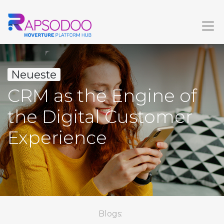
Neueste
CRM as the Engine of
the Digital Customer
Experience
Blogs: