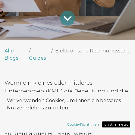
Alle
Elektronische Rechnungsstellung
Blogs
Guides
Wenn ein kleines oder mittleres
Unternehmen (KMU) die Bedeutung und die
Vorteile dieses Instruments anerkennt, es
Wir verwenden Cookies, um Ihnen ein besseres
aber nicht einsetzt, könnte es zu einem
Nutzererlebnis zu bieten.
Hindernis für das Wachstum und die
Wettbewerbsfähigkeit des Unternehmens
Cookie-Richtlinien
Ich stimme zu
auf dem aktuellen Markt werden.