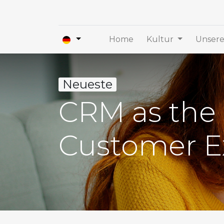
Home
Kultur
Unsere
Neueste
CRM as the 
Customer E