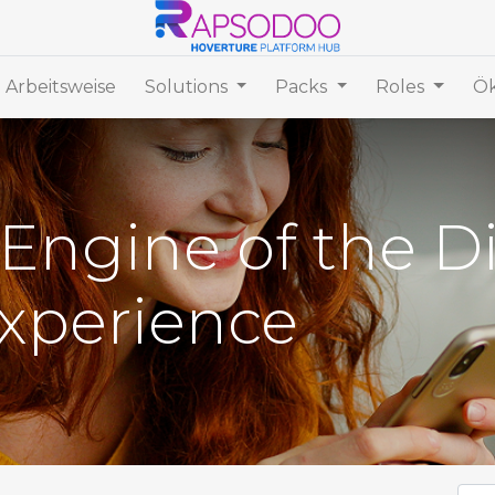
 Arbeitsweise
Solutions
Packs
Roles
Ök
Engine of the Di
xperience