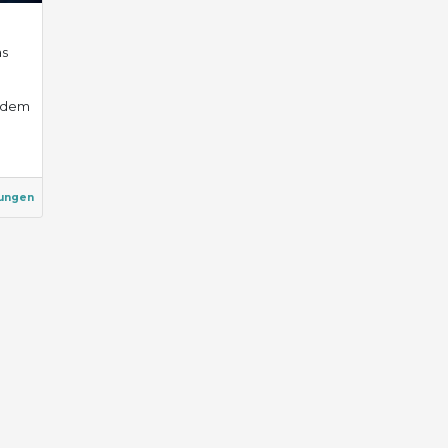
as
n dem
ungen