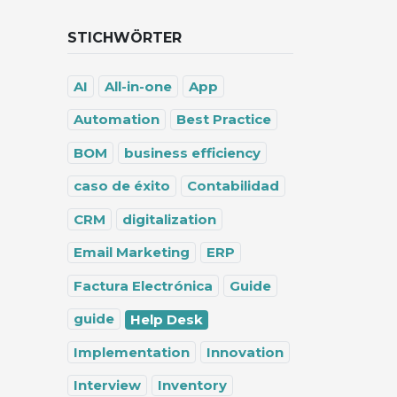
STICHWÖRTER
AI
All-in-one
App
Automation
Best Practice
BOM
business efficiency
caso de éxito
Contabilidad
CRM
digitalization
Email Marketing
ERP
Factura Electrónica
Guide
guide
Help Desk
Implementation
Innovation
Interview
Inventory