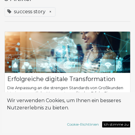
success story
×
Erfolgreiche digitale Transformation
Die Anpassung an die strengen Standards von Großkunden
ist eine wesentliche Voraussetzung für den Erfolg. Ein
Unternehmen stand vor dieser Herausforderung, als es mit
Wir verwenden Cookies, um Ihnen ein besseres
einer multinationalen Vertriebske...
Nutzererlebnis zu bieten.
ERP
Implementation
Odoo
success story
Cookie-Richtlinien
Ich stimme zu
Juli 31, 2024
Lösungen