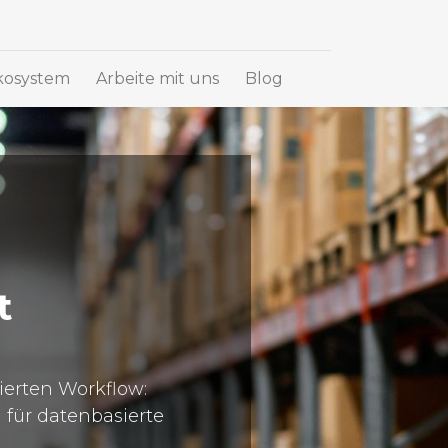
osystem
Arbeite mit uns
Blog
t
ierten Workflow:
für datenbasierte