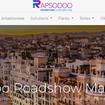
 Arbeitsweise
Solutions
Packs
Roles
Ök
o Roadshow Ma
rken von Odoo auf der Roadshow in Madrid: Ein