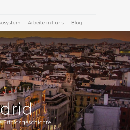
osystem
Arbeite mit uns
Blog
drid
e Erfolgsgeschichte