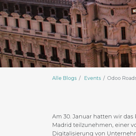
Alle Blogs
Events
Odoo Road
Am 30. Januar hatten wir das 
Madrid teilzunehmen, einer v
Digitalisierung von Unterne