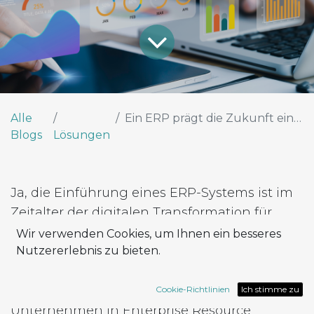
Alle
Ein ERP prägt die Zukunft eines Unternehmens.
Blogs
Lösungen
Ja, die Einführung eines ERP-Systems ist im
Zeitalter der digitalen Transformation für
Unternehmen von entscheidender
Wir verwenden Cookies, um Ihnen ein besseres
Bedeutung. In ihrem ständigen Streben nach
Nutzererlebnis zu bieten.
Innovation und Rationalisierung der Abläufe,
um wettbewerbsfähig zu bleiben, finden
Cookie-Richtlinien
Ich stimme zu
Unternehmen in Enterprise Resource