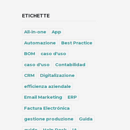
ETICHETTE
All-in-one
App
Automazione
Best Practice
BOM
caso d'uso
caso d'uso
Contabilidad
CRM
Digitalizazione
efficienza aziendale
Email Marketing
ERP
Factura Electrónica
gestione produzione
Guida
guide
Help Desk
IA