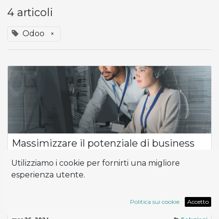
4 articoli
Odoo
×
Massimizzare il potenziale di business
La differenza tra successo e stagnazione sta nella capacità di
Utilizziamo i cookie per fornirti una migliore
un'organizzazione di adattarsi, innovare e ottimizzare i propri
esperienza utente.
processi. In questo scenario, la tecnologia diventa la forza
trainante de...
ERP
Odoo
Supporto
Politica sui cookie
Accetto