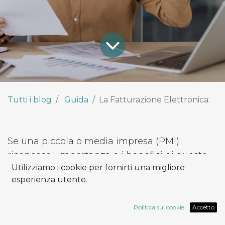
Tutti i blog
Guida
La Fatturazione Elettronica:
Se una piccola o media impresa (PMI)
riconosce l'importanza e i benefici di questo
Utilizziamo i cookie per fornirti una migliore
strumento ma non lo implementa, potrebbe
esperienza utente.
diventare un ostacolo per la crescita e la
competitività dell'azienda nel mercato
Politica sui cookie
Accetto
attuale.