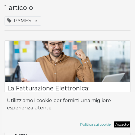
1 articolo
PYMES
×
La Fatturazione Elettronica:
Se una piccola o media impresa (PMI) riconosce l'importanza
Utilizziamo i cookie per fornirti una migliore
e i benefici di questo strumento ma non lo implementa,
esperienza utente.
potrebbe diventare un ostacolo per la crescita e la
competitività dell'azienda nel me...
Contabilidad
Factura Electrónica
Odoo
PYMES
Politica sui cookie
Accetto