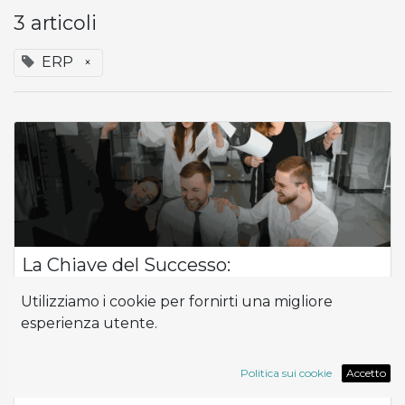
3 articoli
ERP
×
La Chiave del Successo:
Un'Implementazione Efficace
Utilizziamo i cookie per fornirti una migliore
Importanza dell'Implementazione e dell'Implementatore nel
esperienza utente.
Tuo Progetto L'implementazione e l'implementatore
giocano un ruolo cruciale nel successo di qualsiasi progetto
aziendale. Non si tratta solo d...
Politica sui cookie
Accetto
ERP
Implementazione
Odoo
partner