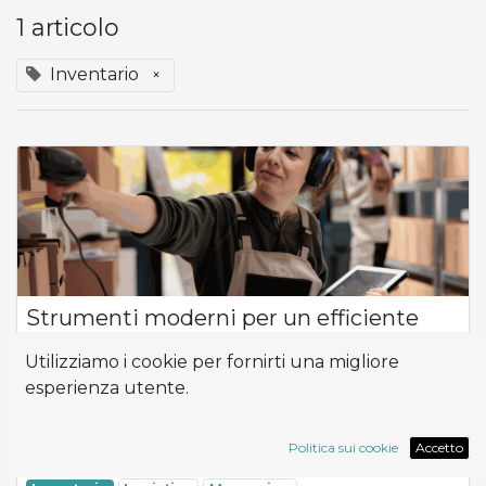
1 articolo
Inventario
×
Strumenti moderni per un efficiente
controllo dell'inventario e del
Utilizziamo i cookie per fornirti una migliore
magazzino.
esperienza utente.
Flusso del prodotto Come posso ottimizzare l'efficienza e la
produttività nella gestione della mia attività, soprattutto
quando si tratta di controllo dell'inventario e logistica? Al
Politica sui cookie
Accetto
centro di questa ...