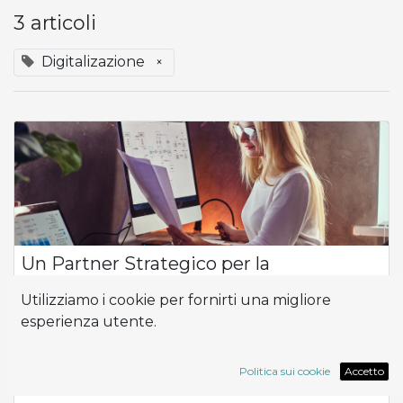
3 articoli
Digitalizazione
×
Un Partner Strategico per la
Trasformazione Digitale
Utilizziamo i cookie per fornirti una migliore
Ora per le aziende, la digitalizzazione e l'ottimizzazione dei
esperienza utente.
processi non è solo un'opzione, è una necessità per rimanere
competitivi. Odoo si distingue come una delle soluzioni ERP
più versatili ed...
Politica sui cookie
Accetto
Digitalizazione
ERP
Odoo
Supporto