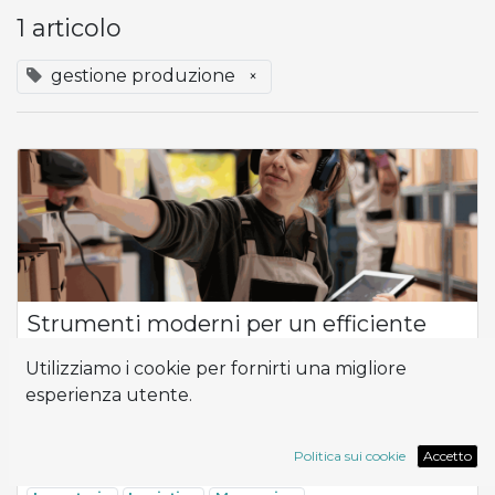
1 articolo
gestione produzione
×
Strumenti moderni per un efficiente
controllo dell'inventario e del
Utilizziamo i cookie per fornirti una migliore
magazzino.
esperienza utente.
Flusso del prodotto Come posso ottimizzare l'efficienza e la
produttività nella gestione della mia attività, soprattutto
quando si tratta di controllo dell'inventario e logistica? Al
Politica sui cookie
Accetto
centro di questa ...