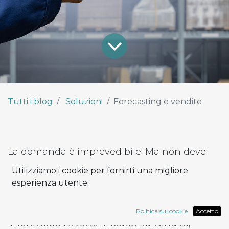
Tutti i blog
Soluzioni
Forecasting e vendite
La domanda è imprevedibile. Ma non deve
esserlo per forza. Nel settore della
Utilizziamo i cookie per fornirti una migliore
distribuzione, anticipare i bisogni del mercato
esperienza utente.
è una vera sfida. Variazioni stagionali,
comportamenti d’acquisto incostanti, eventi
Politica sui cookie
Accetto
imprevedibili... tutto impatta su vendite,