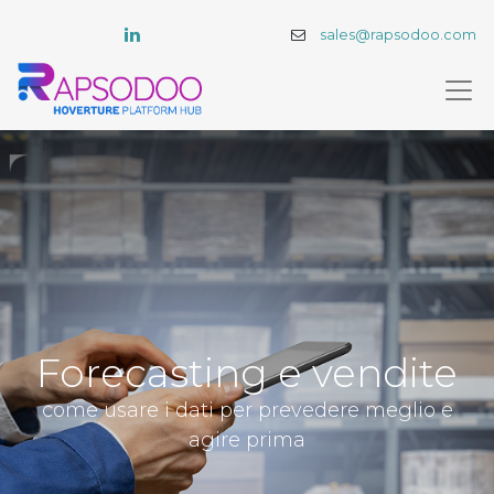
sales@rapsodoo.com
Forecasting e vendite
come usare i dati per prevedere meglio e
agire prima