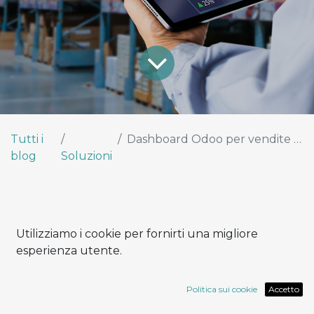
Tutti i
Dashboard Odoo per vendite e supply chain
blog
Soluzioni
Utilizziamo i cookie per fornirti una migliore
Nel mondo della distribuzione, agire con
esperienza utente.
lentezza significa perdere margini e clienti.
Eppure, molte aziende prendono decisioni
Politica sui cookie
Accetto
sulla base di report datati, file Excel manuali e