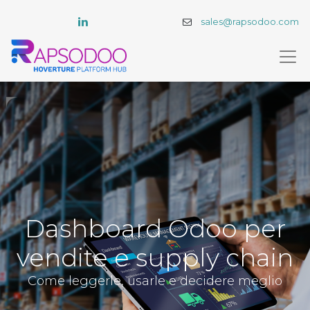
sales@rapsodoo.com
Dashboard Odoo per
vendite e supply chain
Come leggerle, usarle e decidere meglio