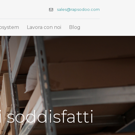
sales@rapsodoo.com
osystem
Lavora con noi
Blog
 soddisfatti