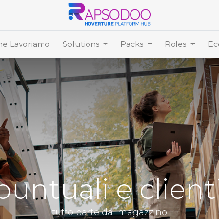
e Lavoriamo
Solutions
Packs
Roles
Ec
ntuali e clienti
tutto parte dal magazzino