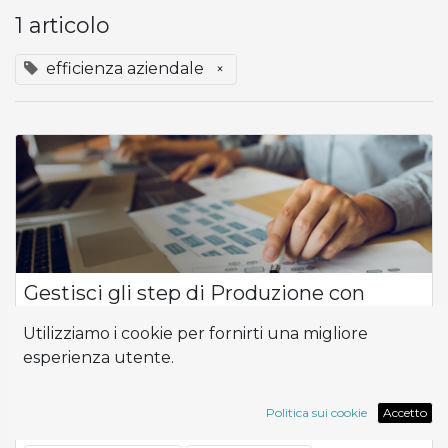
1 articolo
efficienza aziendale
×
Gestisci gli step di Produzione con
Odoo:
Utilizziamo i cookie per fornirti una migliore
Nel settore manifatturiero, la corretta configurazione degli
esperienza utente.
step di produzione e una gestione efficace degli scarti sono
fondamentali per migliorare l'efficienza complessiva della
produzione. Investi...
Politica sui cookie
Accetto
Guida
MRP
Odoo
efficienza aziendale