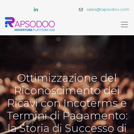
sales@rapsodoo.com
Ottimizzazione del
Riconoscimento dei
Ricavi con Incoterms e
Termini di Pagamento:
la Storia di Successo di