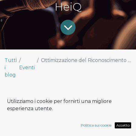
HeiQ
Tutti
Ottimizzazione del Riconoscimento dei Ricavi con Incoterms e Termini di Pagamento: la Storia di Successo di HeiQ
i
Eventi
blog
Utilizziamo i cookie per fornirti una migliore
esperienza utente.
Intervista a Tommaso, Bellelli,
Organizational Unit Lead
Politica sui cookie
Accetto