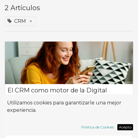
2 Artículos
CRM
×
El CRM como motor de la Digital
Customer Experience
Utilizamos cookies para garantizarle una mejor
Por qué hoy el CRM es estratégico para cualquier empresa
experiencia.
En el actual contexto competitivo, la capacidad de construir
relaciones sólidas y personalizadas con los clientes se ha
convertido en uno de lo...
Política de Cookies
Acepto
CRM
Website