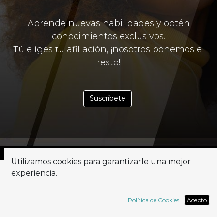
Aprende nuevas habilidades y obtén
conocimientos exclusivos.
Tú eliges tu afiliación, ¡nosotros ponemos el
resto!
Suscríbete
Utilizamos cookies para garantizarle una mejor
experiencia.
POR QUÉ ELEGIR LA
?
ACADEMIA RAPSODOO?
Política de Cookies
Acepto