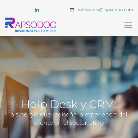
salesiberia@rapsodoo.com
Help Desk y CRM:
a sinergia que rediseña la experiencia del
cliente en el sector Utility