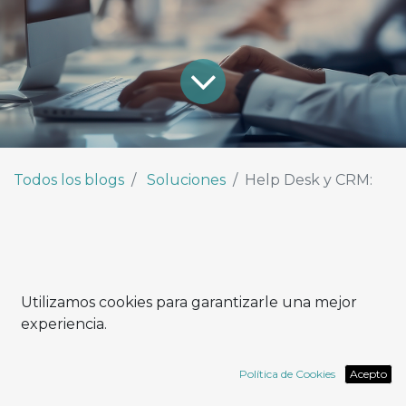
Todos los blogs
Soluciones
Help Desk y CRM:
De la asistencia a la relación:
Utilizamos cookies para garantizarle una mejor
experiencia.
cómo cambia el concepto de
soporte
Política de Cookies
Acepto