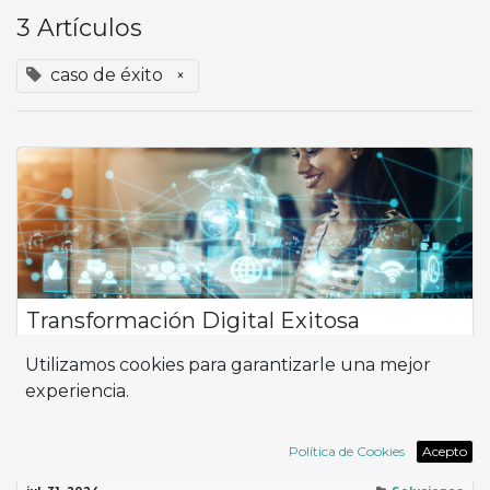
3 Artículos
caso de éxito
×
Transformación Digital Exitosa
Adaptarse a los rigurosos estándares de grandes clientes es
Utilizamos cookies para garantizarle una mejor
fundamental para el éxito. Una empresa enfrentó este reto al
experiencia.
trabajar con una cadena multinacional de distribución, lo que
implicó exigencia...
ERP
Implementación
Odoo
caso de éxito
Política de Cookies
Acepto