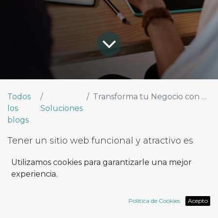
Todos
Transforma tu Negocio con un Sitio Web Funcional y Adaptable
los
Soluciones
blogs
Tener un sitio web funcional y atractivo es
esencial para cualquier negocio que desee
Utilizamos cookies para garantizarle una mejor
prosperar en el entorno digital. Un sitio web
experiencia.
no solo actúa como una tarjeta de
presentación digital, sino que también es
Política de Cookies
Acepto
una poderosa herramienta para atraer,