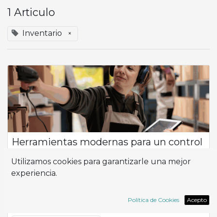
1 Articulo
Inventario
×
Herramientas modernas para un control
eficiente del inventario y almacén.
Utilizamos cookies para garantizarle una mejor
Flujo de Productos ¿Cómo puedo optimizar la eficiencia y la
experiencia.
productividad en la gestión de mi empresa, especialmente
en lo que respecta al control del inventario y la logística? En el
corazón de esta ...
Política de Cookies
Acepto
Almacén
Inventario
Logística