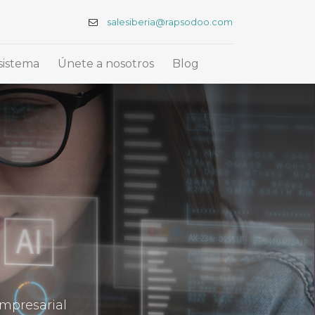
salesiberia@rapsodoo.com
sistema
Únete a nosotros
Blog
empresarial