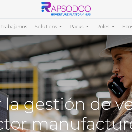
trabajamos
Solutions
Packs
Roles
Eco
r la gestión de v
ctor manufactur