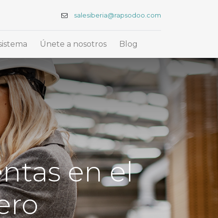
salesiberia@rapsodoo.com
sistema
Únete a nosotros
Blog
entas en el
ero