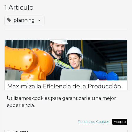
1 Articulo
planning
×
Maximiza la Eficiencia de la Producción
En el actual panorama competitivo, la optimización de los
Utilizamos cookies para garantizarle una mejor
procesos de producción es fundamental para garantizar el
experiencia.
éxito empresarial. Con la suite de herramientas de Odoo, las
empresas pueden confiar ...
Odoo
guide
planning
work center
Política de Cookies
Acepto