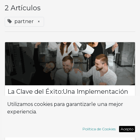
2 Artículos
partner
×
La Clave del Éxito:Una Implementación
Efectiva
Utilizamos cookies para garantizarle una mejor
Importancia de la Implementación y del Implementador en
experiencia.
Tu Proyecto La implementación y el implementador juegan
un papel crucial en el éxito de cualquier proyecto
empresarial. No se trata solo de inst...
Política de Cookies
Acepto
ERP
Implementación
Odoo
partner