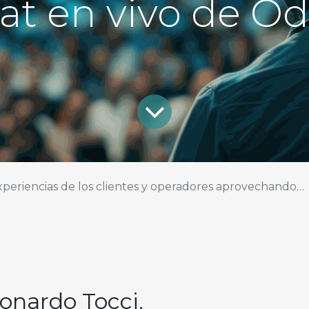
at en vivo de O
ncias de los clientes y operadores aprovechando la función de chat en vivo de Odoo
eonardo Tocci,