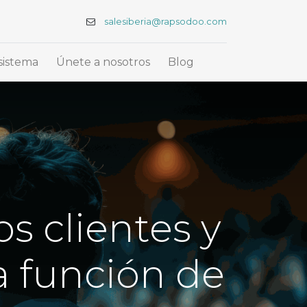
salesiberia@rapsodoo.com
sistema
Únete a nosotros
Blog
os clientes y
 función de