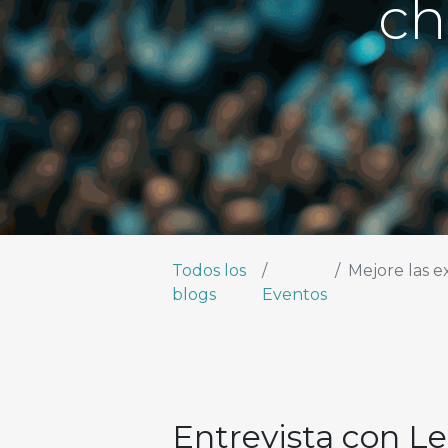
ch
Todos los
Mejore las experie
blogs
Eventos
Entrevista con L