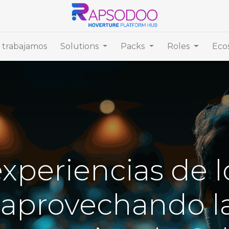
trabajamos
Solutions
Packs
Roles
Eco
xperiencias de l
 aprovechando la