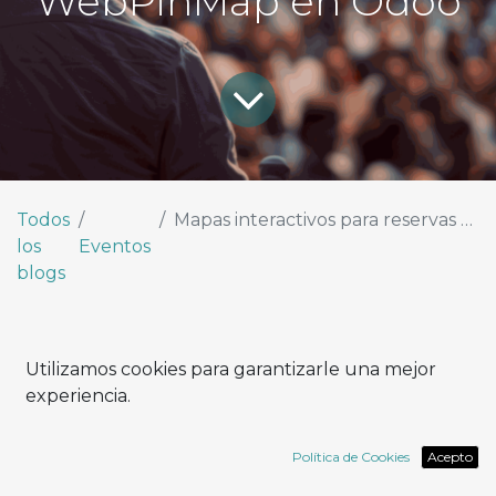
WebPinMap en Odoo
Todos
Mapas interactivos para reservas sin interrupciones: introducción de WebPinMap en Odoo
los
Eventos
blogs
Utilizamos cookies para garantizarle una mejor
experiencia.
Entrevista con Andrea Colangelo,
CTO de Rapsodoo
Política de Cookies
Acepto