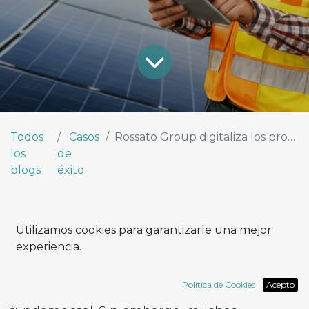
Todos
Casos
Rossato Group digitaliza los procesos de presupuestación con Horizon
los
de
blogs
éxito
El desafío
Utilizamos cookies para garantizarle una mejor
experiencia.
En el sector de las instalaciones, la rapidez en
la gestión de presupuestos y pedidos
Política de Cookies
Acepto
representa una ventaja competitiva