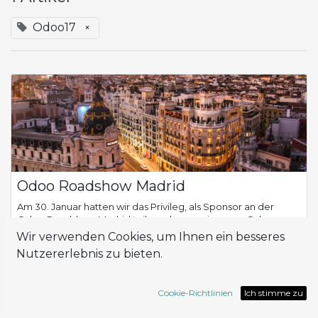
Odoo17
×
Odoo Roadshow Madrid
Am 30. Januar hatten wir das Privileg, als Sponsor an der
Odoo Roadshow Madrid teilzunehmen, einer von Odoo
organisierten Veranstaltung zur Digitalisierung von
Wir verwenden Cookies, um Ihnen ein besseres
Unternehmen, die Fachleute und Unternehm...
Nutzererlebnis zu bieten.
ERP
Odoo17
Roadshow
caso de éxito
Cookie-Richtlinien
Ich stimme zu
Feb. 7, 2024