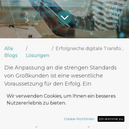
Alle
Erfolgreiche digitale Transformation
Blogs
Lösungen
Die Anpassung an die strengen Standards
von Großkunden ist eine wesentliche
Voraussetzung für den Erfolg. Ein
Unternehmen stand vor dieser
Wir verwenden Cookies, um Ihnen ein besseres
Herausforderung, als es mit einer
Nutzererlebnis zu bieten.
multinationalen Vertriebskette
zusammenarbeitete, die erhebliche
Cookie-Richtlinien
Ich stimme zu
Anforderungen an Datenmanagement,