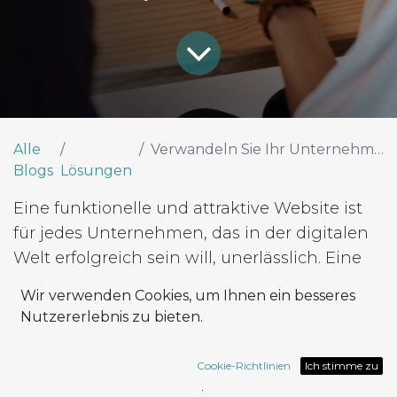
Alle
Verwandeln Sie Ihr Unternehmen mit einer funktionalen und anpassungsfähigen Website
Blogs
Lösungen
Eine funktionelle und attraktive Website ist
für jedes Unternehmen, das in der digitalen
Welt erfolgreich sein will, unerlässlich. Eine
Website dient nicht nur als digitale
Wir verwenden Cookies, um Ihnen ein besseres
Visitenkarte, sondern ist auch ein
Nutzererlebnis zu bieten.
leistungsfähiges Instrument, um Besucher
anzuziehen, zu halten und in Kunden zu
Cookie-Richtlinien
Ich stimme zu
verwandeln. Wir bei Rapsodoo wissen, wie