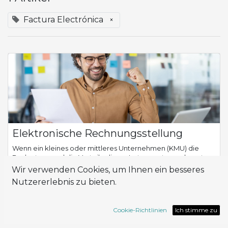
Factura Electrónica
×
Elektronische Rechnungsstellung
Wenn ein kleines oder mittleres Unternehmen (KMU) die
Bedeutung und die Vorteile dieses Instruments anerkennt, es
aber nicht einsetzt, könnte es zu einem Hindernis für das
Wir verwenden Cookies, um Ihnen ein besseres
Wachstum und die Wettbewerbs...
Nutzererlebnis zu bieten.
Contabilidad
Factura Electrónica
Odoo
PYMES
Cookie-Richtlinien
Ich stimme zu
März 5, 2024