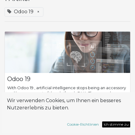
Odoo 19
×
Odoo 19
With Odoo 19 , artificial intelligence stops being an accessory
and becomes part of the platform’s DNA. The new release
introduces native AI capabilities , integrated across every
Wir verwenden Cookies, um Ihnen ein besseres
module, accessible t...
Nutzererlebnis zu bieten.
Odoo 19
Cookie-Richtlinien
Ich stimme zu
Okt. 13, 2025