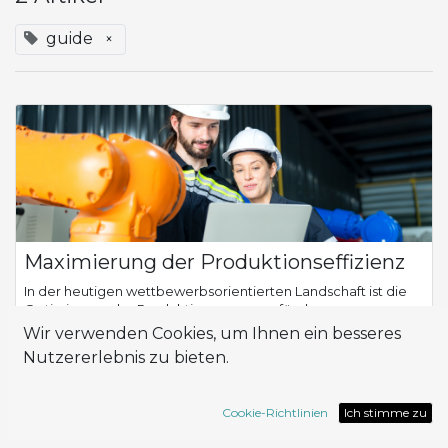
guide
×
Maximierung der Produktionseffizienz
In der heutigen wettbewerbsorientierten Landschaft ist die
Optimierung der Produktionsprozesse für den
Geschäftserfolg von entscheidender Bedeutung. Mit der
Wir verwenden Cookies, um Ihnen ein besseres
Odoo-Suite von Tools können sich Unternehme...
Nutzererlebnis zu bieten.
Odoo
guide
planning
work center
Cookie-Richtlinien
Ich stimme zu
März 6, 2024