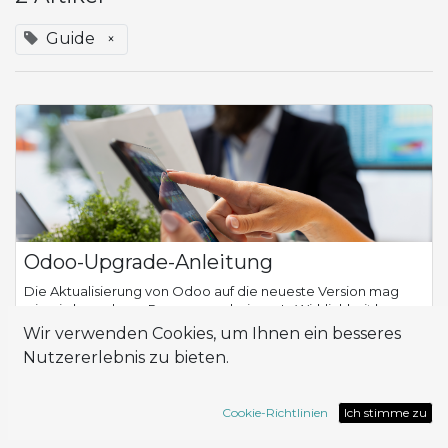
Guide
×
Odoo-Upgrade-Anleitung
Die Aktualisierung von Odoo auf die neueste Version mag
wie ein komplexer Prozess erscheinen. In Wirklichkeit kann
sie mit dem richtigen Ansatz zu einer wertvollen Gelegenheit
Wir verwenden Cookies, um Ihnen ein besseres
zur Steigerung von Effiz...
Nutzererlebnis zu bieten.
Guide
Odoo
Cookie-Richtlinien
Ich stimme zu
Nov. 14, 2025