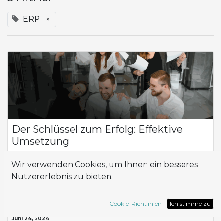
ERP
×
Der Schlüssel zum Erfolg: Effektive
Umsetzung
Die Bedeutung der Implementierung und des
Wir verwenden Cookies, um Ihnen ein besseres
Implementierers in Ihrem Projek Die Implementierung und
der Implementierer spielen eine entscheidende Rolle für den
Nutzererlebnis zu bieten.
Erfolg eines jeden Geschäftsprojekts. Es g...
ERP
Implementation
Odoo
partner
Cookie-Richtlinien
Ich stimme zu
Juni 24, 2024